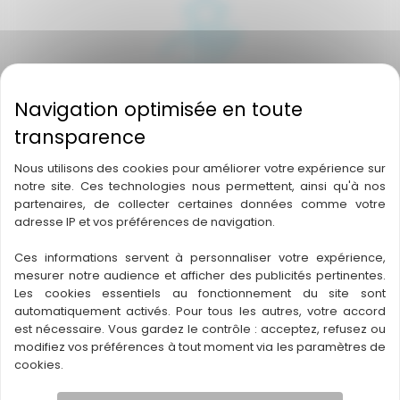
Étude Personnalisée & Devis
Sur la base du diagnostic, nous vous soumettons une
étude personnalisée et un devis détaillé incluant le choix
des couleurs et motifs de la membrane.
Nous utilisons des cookies pour améliorer votre expérience sur
notre site. Ces technologies nous permettent, ainsi qu'à nos
partenaires, de collecter certaines données comme votre
adresse IP et vos préférences de navigation.
Ces informations servent à personnaliser votre expérience,
mesurer notre audience et afficher des publicités pertinentes.
Les cookies essentiels au fonctionnement du site sont
Préparation Technique du Bassin
automatiquement activés. Pour tous les autres, votre accord
est nécessaire. Vous gardez le contrôle : acceptez, refusez ou
Notre équipe prépare méticuleusement le support du
modifiez vos préférences à tout moment via les paramètres de
bassin (nettoyage, réparation des aspérités) pour garantir
cookies.
une adhérence et une finition parfaites.