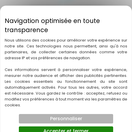
Visite technique et étude
Notre expert se déplace sur site pour évaluer la
configuration de votre bassin et confirmer la faisabilité
technique de l’installation du volet.
Nous utilisons des cookies pour améliorer votre expérience sur
notre site. Ces technologies nous permettent, ainsi qu'à nos
partenaires, de collecter certaines données comme votre
adresse IP et vos préférences de navigation.
Ces informations servent à personnaliser votre expérience,
mesurer notre audience et afficher des publicités pertinentes.
Proposition et devis personnalisé
Les cookies essentiels au fonctionnement du site sont
automatiquement activés. Pour tous les autres, votre accord
Nous vous soumettons une offre détaillée incluant le
est nécessaire. Vous gardez le contrôle : acceptez, refusez ou
modèle de volet roulant adapté, les options et un devis
modifiez vos préférences à tout moment via les paramètres de
cookies.
transparent.
Personnaliser
Accepter et fermer